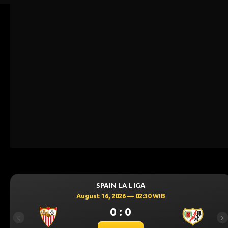
SPAIN LA LIGA
August 16, 2026 — 02:30 WIB
0 : 0
Previous
Ne